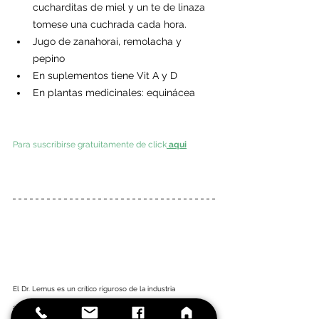
cucharditas de miel y un te de linaza 
tomese una cuchrada cada hora.
Jugo de zanahorai, remolacha y 
pepino
En suplementos tiene Vit A y D
En plantas medicinales: equinácea
Para suscribirse gratuitamente de click
 aqui
El Dr. Lemus es un crítico riguroso de la industria 
alimentaria, se enfoca en los aditivos tóxicos, la 